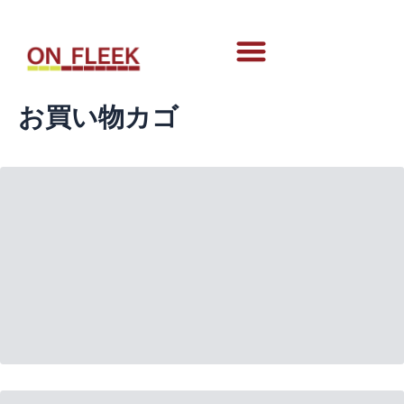
内
メ
容
ニ
を
ュ
ス
ー
キ
お買い物カゴ
ッ
プ